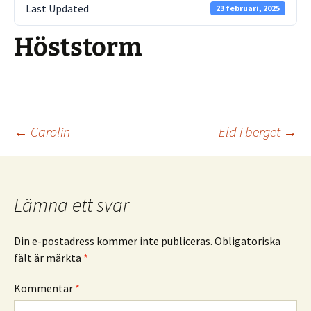
Last Updated
23 februari, 2025
Höststorm
Inläggsnavigering
←
Carolin
Eld i berget
→
Lämna ett svar
Din e-postadress kommer inte publiceras.
Obligatoriska
fält är märkta
*
Kommentar
*