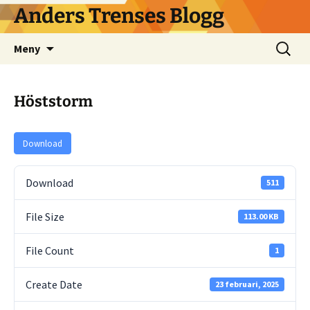
Hoppa
Anders Trenses Blogg
till
innehåll
Sök
Meny
efter:
Höststorm
Download
Download
511
File Size
113.00 KB
File Count
1
Create Date
23 februari, 2025