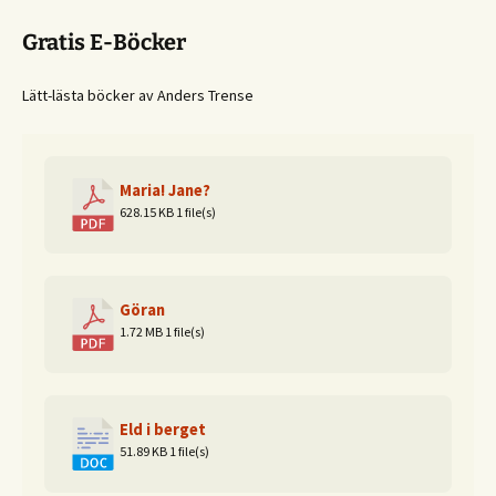
Gratis E-Böcker
Lätt-lästa böcker av Anders Trense
Maria! Jane?
628.15 KB
1 file(s)
Göran
1.72 MB
1 file(s)
Eld i berget
51.89 KB
1 file(s)